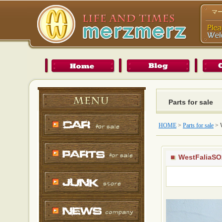
マ
Parts for sale
HOME
>
Parts for sale
>
WestFalia