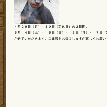
４月
２９
日（月）・
３０
日（定休日）の２日間。
５月
４
日（土）・
５
日（日）・
６
日（月）・
７
日（
させていただきます。ご迷惑をお掛けしますが宜しくお願い