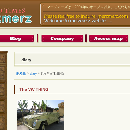
マーズマーズは、2004年のオープン以来、こだわ
diary
HOME
>
diary
>
The VW THING.
The VW THING.