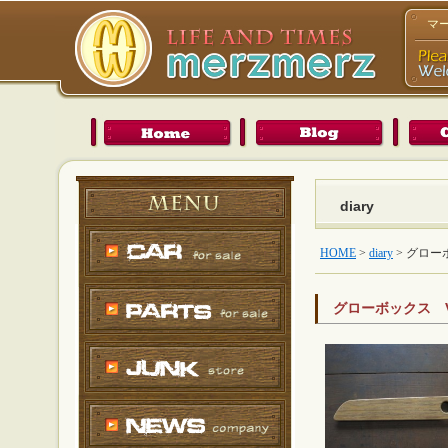
マ
diary
HOME
>
diary
>
グロー
グローボックス 