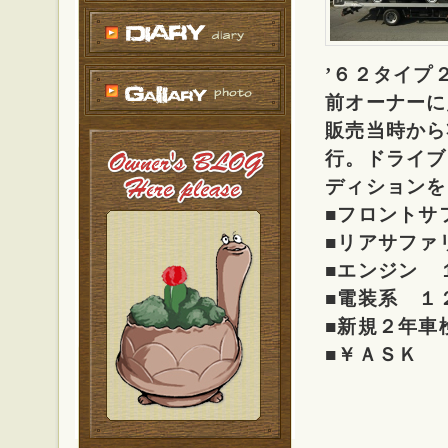
’６２タイプ
前オーナーに
販売当時から
行。ドライブ
ディションを
■フロントサ
■リアサファ
■エンジン 
■電装系 １
■新規２年車
■￥ＡＳＫ