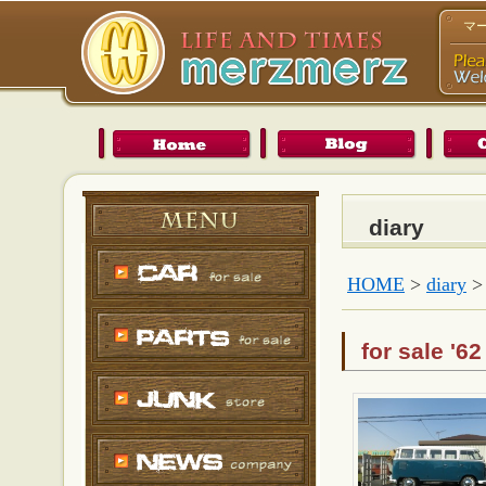
マ
diary
HOME
>
diary
for sale 