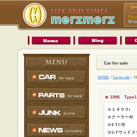
マ
Car for sale
HOME
>
Car for sale
>
1
1996 Type1 
☆１６００i
☆クーラー付
☆ETC付
☆GTウッドス