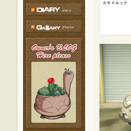
☆６Ｖルック